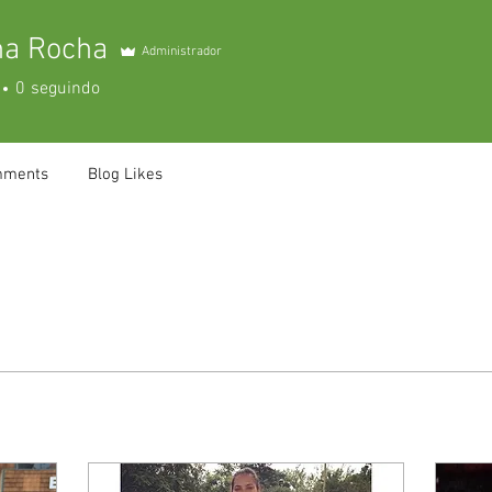
na Rocha
Administrador
0
seguindo
mments
Blog Likes