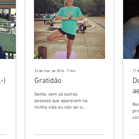
16 de mar. de 2016
∙
7
min
11 
-)
Gratidão
D
a
Gente, sem as outras
pessoas que aparecem na
Nos
minha vida eu não sei o
pri
que seria de mim, me
co
considero uma pessoa
con
comunicativa, converso
mui
com...
co