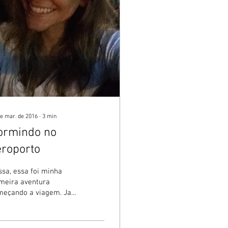
de mar. de 2016
∙
3
min
ormindo no
eroporto
sa, essa foi minha
meira aventura
meçando a viagem. Ja
tei que tudo acontece
to rápido e fluido
migo? Hehe sei que