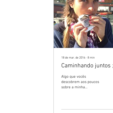
18 de mar. de 2016
∙
8
min
Caminhando juntos ;
Algo que vocês
descobrem aos poucos
sobre a minha
personalidade é que eu
costumo acreditar nas
coisas com o coração
aberto e sei que tudo...