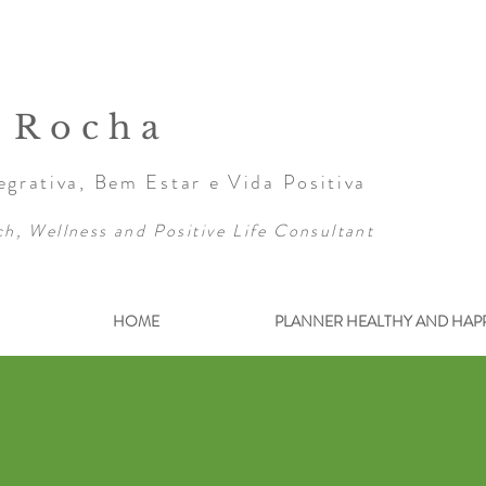
a Rocha
grativa, Bem Estar e Vida Positiva
ch, Wellness and Positive Life Consultant
HOME
PLANNER HEALTHY AND HAP