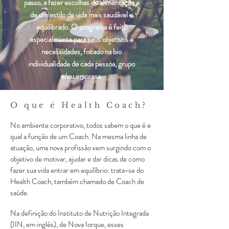
passo, a fazer escolhas de alimentação e
de um estilo de vida mais saudável e
equilibrado. O programa é feito
especialmente para seus objetivos e
necessidades, focado na bio
individualidade de cada pessoa, grupo
e/ou empresa.
O que é Health Coach?
No ambiente corporativo, todos sabem o que é e
qual a função de um Coach. Na mesma linha de
atuação, uma nova profissão vem surgindo com o
objetivo de motivar, ajudar e dar dicas de como
fazer sua vida entrar em equilíbrio: trata-se do
Health Coach, também chamado de Coach de
saúde.
Na definição do Instituto de Nutrição Integrada
(IIN, em inglês), de Nova Iorque, esses