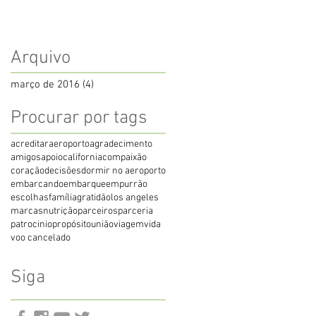
Arquivo
março de 2016
(4)
4 posts
Procurar por tags
acreditar
aeroporto
agradecimento
amigos
apoio
california
compaixão
coração
decisões
dormir no aeroporto
embarcando
embarque
empurrão
escolhas
família
gratidão
los angeles
marcas
nutrição
parceiros
parceria
patrocinio
propósito
união
viagem
vida
voo cancelado
Siga